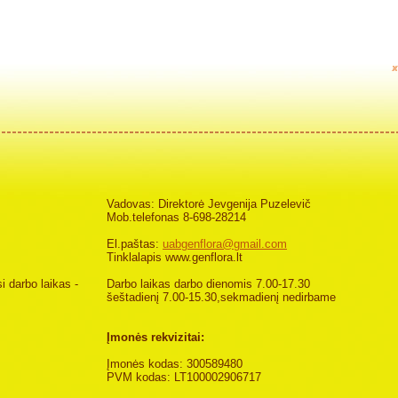
Vadovas: Direktorė Jevgenija Puzelevič
Mob.telefonas 8-698-28214
El.paštas:
uabgenflora@gmail.com
Tinklalapis www.genflora.lt
i darbo laikas -
Darbo laikas darbo dienomis 7.00-17.30
šeštadienį 7.00-15.30,sekmadienį nedirbame
Įmonės rekvizitai:
Įmonės kodas: 300589480
PVM kodas: LT100002906717